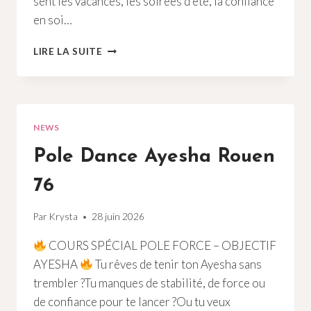
sent les vacances, les soirées d’été, la confiance
en soi…
POLE
LIRE LA SUITE
DANCE
CHORÉ
À
ROUEN
NEWS
Pole Dance Ayesha Rouen
76
Par
Krysta
28 juin 2026
COURS SPÉCIAL POLE FORCE – OBJECTIF
AYESHA
Tu rêves de tenir ton Ayesha sans
trembler ?Tu manques de stabilité, de force ou
de confiance pour te lancer ?Ou tu veux