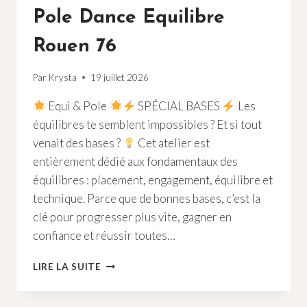
76
Pole Dance Equilibre
Rouen 76
Par
Krysta
19 juillet 2026
Equi & Pole
SPÉCIAL BASES
Les
équilibres te semblent impossibles ? Et si tout
venait des bases ?
Cet atelier est
entièrement dédié aux fondamentaux des
équilibres : placement, engagement, équilibre et
technique. Parce que de bonnes bases, c’est la
clé pour progresser plus vite, gagner en
confiance et réussir toutes…
POLE
LIRE LA SUITE
DANCE
EQUILIBRE
ROUEN