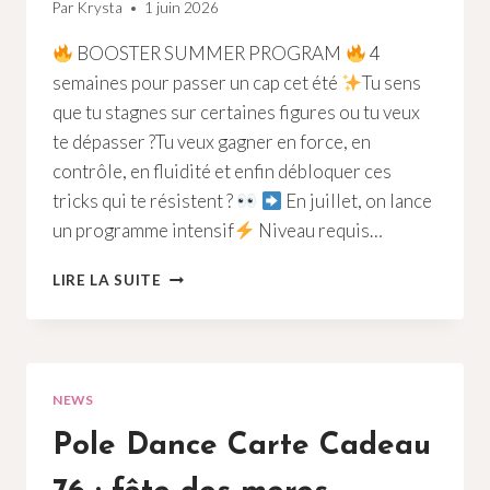
Par
Krysta
1 juin 2026
BOOSTER SUMMER PROGRAM
4
semaines pour passer un cap cet été
Tu sens
que tu stagnes sur certaines figures ou tu veux
te dépasser ?Tu veux gagner en force, en
contrôle, en fluidité et enfin débloquer ces
tricks qui te résistent ?
En juillet, on lance
un programme intensif
Niveau requis…
POLE
LIRE LA SUITE
DANCE
STAGE
ÉTÉ
ROUEN
NEWS
Pole Dance Carte Cadeau