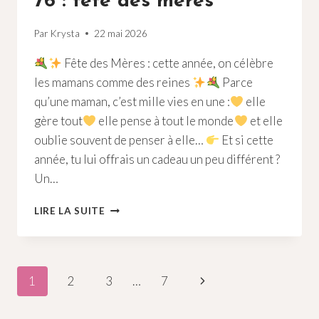
76 : fête des meres
Par
Krysta
22 mai 2026
Fête des Mères : cette année, on célèbre
les mamans comme des reines
Parce
qu’une maman, c’est mille vies en une :
elle
gère tout
elle pense à tout le monde
et elle
oublie souvent de penser à elle…
Et si cette
année, tu lui offrais un cadeau un peu différent ?
Un…
POLE
LIRE LA SUITE
DANCE
CARTE
CADEAU
76
Navigation
Page
1
2
3
…
7
:
FÊTE
suivante
de
DES