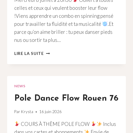
celles et ceux qui veulent booster leur flow
!Viens apprendre un combo en spinning pensé
pour travailler ta fluidité et ta musicalité
.Et
parce qu’on aime briller : tu peux danser pieds
nus ou sortir ta plus…
POLE
LIRE LA SUITE
DANCE
COMBO
HEELS
ROUEN
76
NEWS
Pole Dance Flow Rouen 76
Par
Krysta
16 juin 2026
COURS À THÈME POLE FLOW
Inclus
dans vos cartes et abonnements
Envie de