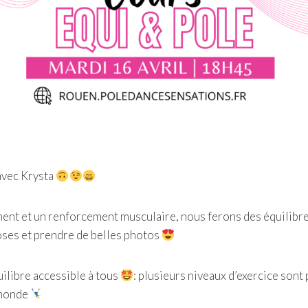
 avec Krysta
nt et un renforcement musculaire, nous ferons des équilibres
poses et prendre de belles photos
uilibre accessible à tous
: plusieurs niveaux d’exercice sont
 monde