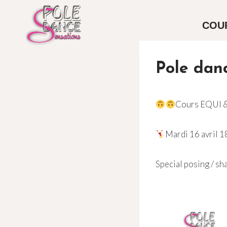
Aller
au
COU
contenu
Pole danc
Cours EQUI 
Mardi 16 avril 
Special posing / sh