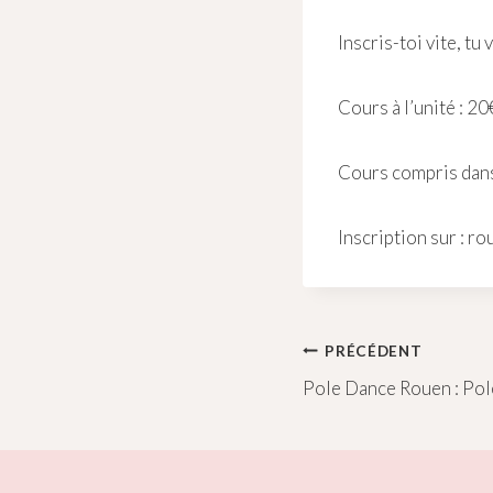
Inscris-toi vite, tu 
Cours à l’unité : 20
Cours compris dans
Inscription sur : r
Navigation
PRÉCÉDENT
Pole Dance Rouen : Po
de
l’article