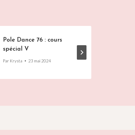
Pole Dance 76 : cours
Pole Da
spécial V
Pole
Par
Krysta
23 mai 2024
Par
Krysta