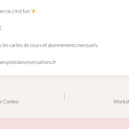
verras c’est fun
€
 les cartes de cours et abonnements mensuels.
ouen.poledancesensations.fr
le Combo
Worksh