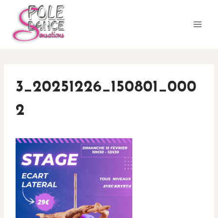
Aller
au
contenu
3_20251226_150801_000
2