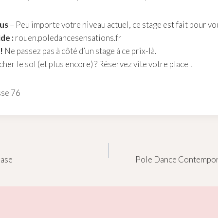
ous
– Peu importe votre niveau actuel, ce stage est fait pour vo
de :
rouen.poledancesensations.fr
!
Ne passez pas à côté d’un stage à ce prix-là.
er le sol (et plus encore) ? Réservez vite votre place !
sse 76
base
Pole Dance Contempor