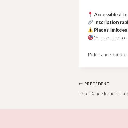
Accessible à t
Inscription rapi
Places limitées 
Vous voulez touch
Pole dance Souple
Navigation
PRÉCÉDENT
Pole Dance Rouen : La 
de
l’article