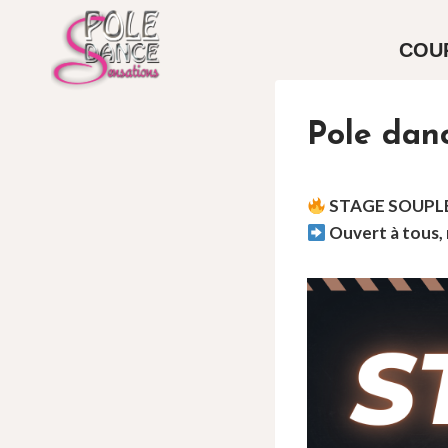
Aller
au
COU
contenu
Pole danc
STAGE SOUPLE
Ouvert à tous, 