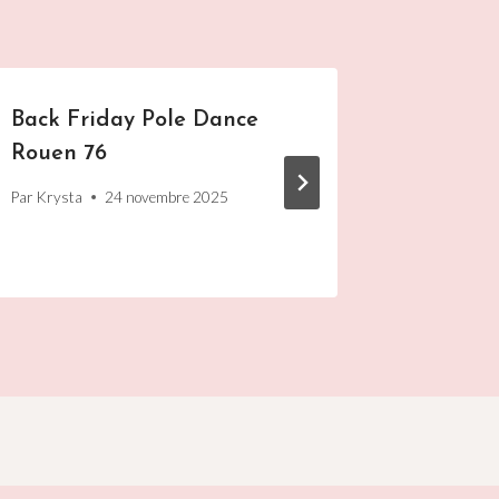
Back Friday Pole Dance
Pole Da
Rouen 76
Overtes
Par
Krysta
24 novembre 2025
Par
Krysta