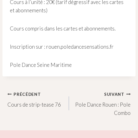
Cours à l’unité : 20€ (tarif dégressif avec les cartes
et abonnements)
Cours compris dans les cartes et abonnements.
Inscription sur : rouen.poledancesensations.fr
Pole Dance Seine Maritime
Navigation
PRÉCÉDENT
SUIVANT
Cours de strip-tease 76
Pole Dance Rouen : Pole
de
Combo
l’article