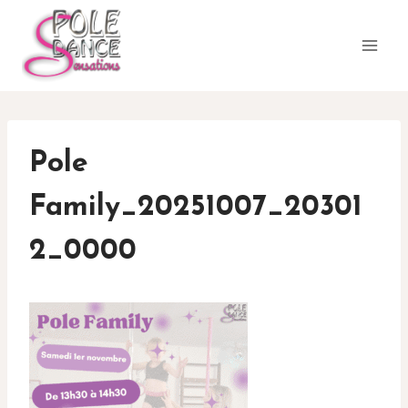
Aller
au
contenu
Pole
Family_20251007_20301
2_0000