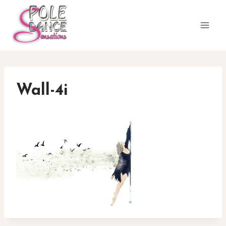
Aller
au
contenu
Wall-4i