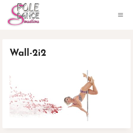
Aller
au
contenu
Wall-2i2