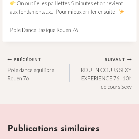
On oublie les paillettes 5 minutes et on revient
aux fondamentaux… Pour mieux briller ensuite !
Pole Dance Basique Rouen 76
Navigation
PRÉCÉDENT
SUIVANT
Pole dance équilibre
ROUEN COURS SEXY
de
Rouen 76
EXPERIENCE 76 : 10h
l’article
de cours Sexy
Publications similaires